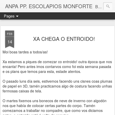
ANPA PP. ESCOLAPIOS MONFORTE
Blog da Asociación de nais e pais do Colexio PP. Escolapios de Monforte de Lemos
Pages
FEB
XA CHEGA O ENTROIDO!
14
Moi boas tardes a todos/as!
Xa estamos a piques de comezar co entroido! outra época que nos
encanta! Pero antes imos contarvos como foi esta semana pasada
e os plans que temos para esta, estade atentos.
O pasado luns día seis, estivemos facendo uns cisnes coas plumas
de papel en 3D, tamén practicamos algo de costura facendo unhas
fermosas caixas de tela.
O martes fixemos uns bonecos de neve de inverno con algodón
nos que había de colocar certas partes do corpo. Tamén
comezamos a traballar no compadre, que como vos diciamos