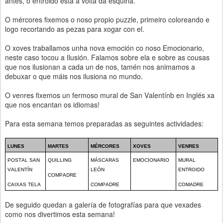
antes, o entroido está á volta da esquina.
O mércores fixemos o noso propio puzzle, primeiro coloreando e
logo recortando as pezas para xogar con el.
O xoves traballamos unha nova emoción co noso Emocionario,
neste caso tocou a Ilusión. Falamos sobre ela e sobre as cousas
que nos ilusionan a cada un de nos, tamén nos animamos a
debuxar o que máis nos ilusiona no mundo.
O venres fixemos un fermoso mural de San Valentínb en Inglés xa
que nos encantan os idiomas!
Para esta semana temos preparadas as seguintes actividades:
LUNES
MARTES
MÉRCORES
XOVES
VENRES
POSTAL SAN
QUILLING
MÁSCARAS
EMOCIONARIO
MURAL
VALENTÍN
LEÓN
ENTROIDO
COMPADRE
CAIXAS TELA
COMPADRE
COMADRE
De seguido quedan a galería de fotografías para que vexades
como nos divertimos esta semana!